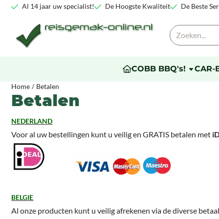
Cookievoorkeuren zijn beschikbaar. Kies instellingen of sta alle co
Al 14 jaar uw specialist!
De Hoogste Kwaliteit
De Beste Ser
Zoeken
COBB BBQ's!
CAR-
Home
/
Betalen
Betalen
NEDERLAND
Voor al uw bestellingen kunt u veilig en GRATIS betalen met
i
BELGIE
Al onze producten kunt u veilig afrekenen via de diverse beta