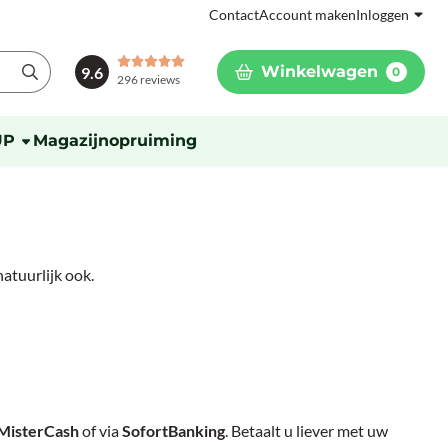
Contact
Account maken
Inloggen
Winkelwagen
9.6
0
296 reviews
UP
Magazijnopruiming
natuurlijk ook.
MisterCash
of via
SofortBanking
. Betaalt u liever met uw