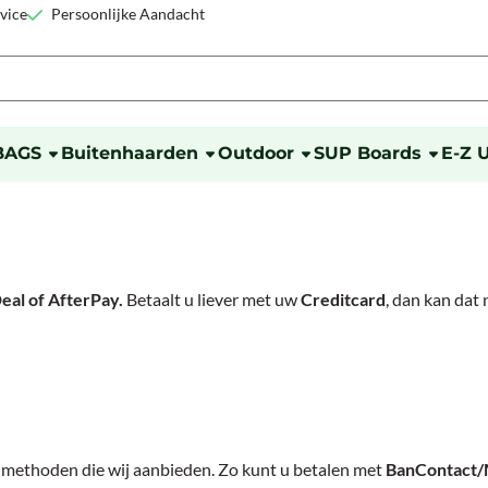
okies toe.
vice
Persoonlijke Aandacht
BAGS
Buitenhaarden
Outdoor
SUP Boards
E-Z 
Deal of AfterPay.
Betaalt u liever met uw
Creditcard
, dan kan dat 
almethoden die wij aanbieden. Zo kunt u betalen met
BanContact/