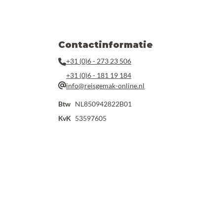
Contactinformatie
+31 (0)6 - 273 23 506
+31 (0)6 - 181 19 184
info@reisgemak-online.nl
Btw
NL850942822B01
KvK
53597605