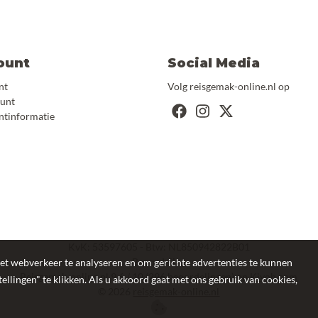
ount
Social Media
nt
Volg reisgemak-online.nl op
ount
ntinformatie
KvK: 53597605 - Btw: NL850942822B01
Beoordeling
et webverkeer te analyseren en om gerichte advertenties te kunnen
Reisgemak-online.nl
9.6
/
10
(
296
beoordelingen) op
Kiyoh.com
ellingen" te klikken. Als u akkoord gaat met ons gebruik van cookies,
©
2026
reisgemak-online.nl