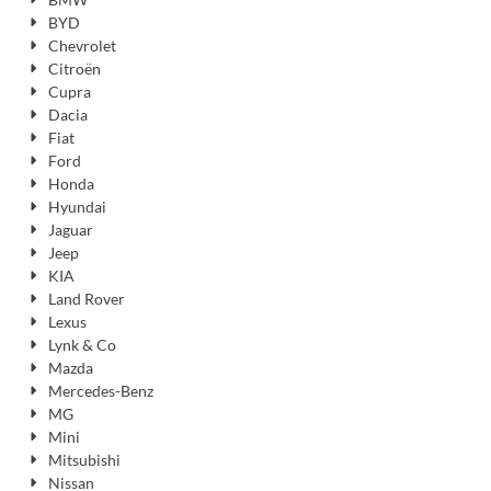
BYD
Chevrolet
Citroën
Cupra
Dacia
Fiat
Ford
Honda
Hyundai
Jaguar
Jeep
KIA
Land Rover
Lexus
Lynk & Co
Mazda
Mercedes-Benz
MG
Mini
Mitsubishi
Nissan