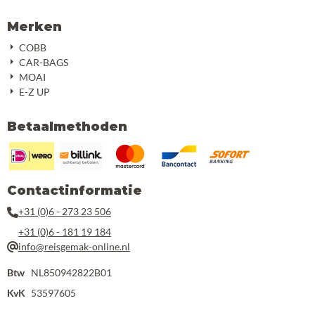
Merken
COBB
CAR-BAGS
MOAI
E-Z UP
Betaalmethoden
Contactinformatie
+31 (0)6 - 273 23 506
+31 (0)6 - 181 19 184
info@reisgemak-online.nl
Btw
NL850942822B01
KvK
53597605