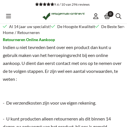
Cookievoorkeuren zijn beschikbaar. Kies instellingen of sta alle co
9.6 / 10
van
296
reviews
0
Al 14 jaar uw specialist!
De Hoogste Kwaliteit
De Beste Servi
Home
/
Retourneren
Retourneren Online Aankoop
Indien u niet tevreden bent over een product dan kunt u
gebruik maken van het herroepingsrecht bij een online
aankoop. U dient dan eerst contact met ons op te nemen over
de te volgen stappen. Er zijn wel een aantal voorwaarden, te
weten :
- De verzendkosten zijn voor uw eigen rekening.
- U kunt producten alleen retourneren als dit binnen 14
dagen, na ontvangst van het product, bij ons is gemeld.