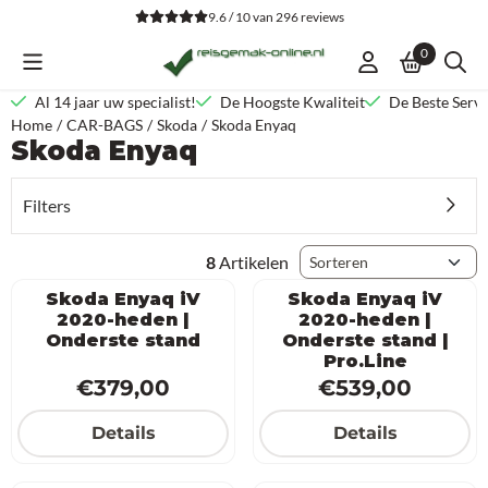
Cookievoorkeuren zijn beschikbaar. Kies instellingen of sta alle co
9.6 / 10
van
296
reviews
0
Al 14 jaar uw specialist!
De Hoogste Kwaliteit
De Beste Servi
Home
/
CAR-BAGS
/
Skoda
/
Skoda Enyaq
Skoda Enyaq
Filters
Sorteermethode
8
Artikelen
Skoda Enyaq iV
Skoda Enyaq iV
2020-heden |
2020-heden |
Onderste stand
Onderste stand |
Pro.Line
Prijs: 379,00
Prijs: 539,00
€379,00
€539,00
Details
Details