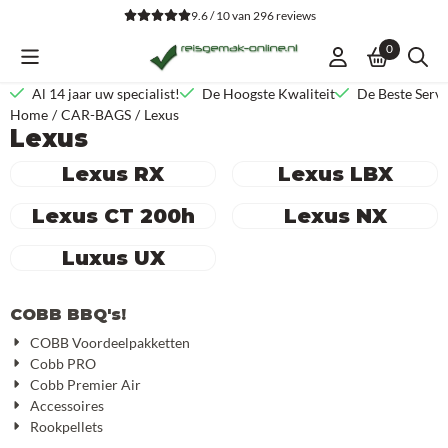
Cookievoorkeuren zijn beschikbaar. Kies instellingen of sta alle co
9.6 / 10
van
296
reviews
0
Al 14 jaar uw specialist!
De Hoogste Kwaliteit
De Beste Servi
Home
/
CAR-BAGS
/
Lexus
Lexus
Lexus RX
Lexus LBX
Lexus CT 200h
Lexus NX
Luxus UX
COBB BBQ's!
COBB Voordeelpakketten
Cobb PRO
Cobb Premier Air
Accessoires
Rookpellets