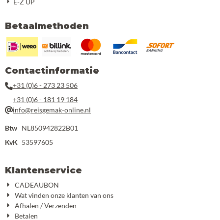
E-Z UP
Betaalmethoden
Contactinformatie
+31 (0)6 - 273 23 506
+31 (0)6 - 181 19 184
info@reisgemak-online.nl
Btw
NL850942822B01
KvK
53597605
Klantenservice
CADEAUBON
Wat vinden onze klanten van ons
Afhalen / Verzenden
Betalen