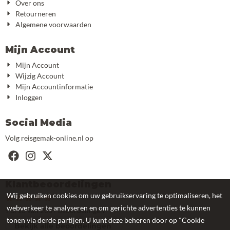
Over ons
Retourneren
Algemene voorwaarden
Mijn Account
Mijn Account
Wijzig Account
Mijn Accountinformatie
Inloggen
Social Media
Volg reisgemak-online.nl op
Klantbeoordelingen
Wij gebruiken cookies om uw gebruikservaring te optimaliseren, het
webverkeer te analyseren en om gerichte advertenties te kunnen
9.5/10 van 200+ beoordelingen
tonen via derde partijen. U kunt deze beheren door op "Cookie
Bekijk alle beoordelingen