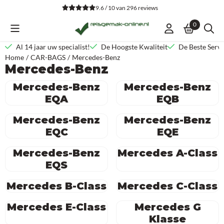
Cookievoorkeuren zijn beschikbaar. Kies instellingen of sta alle co
9.6 / 10
van
296
reviews
0
Al 14 jaar uw specialist!
De Hoogste Kwaliteit
De Beste Servi
Home
/
CAR-BAGS
/
Mercedes-Benz
Mercedes-Benz
Mercedes-Benz
Mercedes-Benz
EQA
EQB
Mercedes-Benz
Mercedes-Benz
EQC
EQE
Mercedes-Benz
Mercedes A-Class
EQS
Mercedes B-Class
Mercedes C-Class
Mercedes E-Class
Mercedes G
Klasse