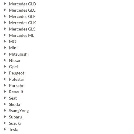
Mercedes GLB
Mercedes GLC
Mercedes GLE
Mercedes GLK
Mercedes GLS
Mercedes ML
MG
Mini
Mitsubishi
Nissan
Opel
Peugeot
Polestar
Porsche
Renault
Seat
Skoda
SsangYong
Subaru
Suzuki
Tesla