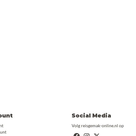
ount
Social Media
nt
Volg reisgemak-online.nl op
ount