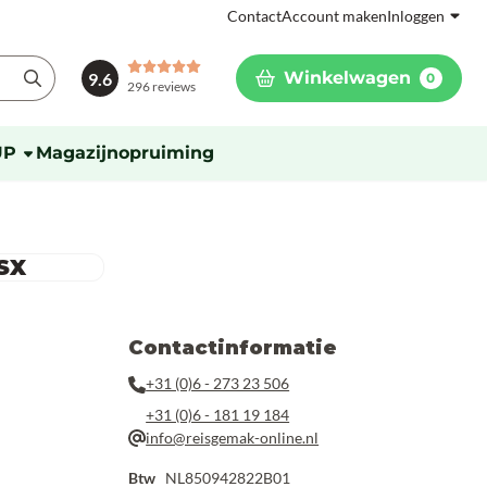
Contact
Account maken
Inloggen
Winkelwagen
9.6
0
296 reviews
UP
Magazijnopruiming
SX
Contactinformatie
+31 (0)6 - 273 23 506
+31 (0)6 - 181 19 184
info@reisgemak-online.nl
Btw
NL850942822B01