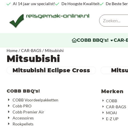
Cookievoorkeuren zijn beschikbaar. Kies instellingen of sta alle co
Al 14 jaar uw specialist!
De Hoogste Kwaliteit
De Beste Ser
Zoeken
COBB BBQ's!
CAR-
Home
/
CAR-BAGS
/
Mitsubishi
Mitsubishi
Mitsubishi Eclipse Cross
Mits
COBB BBQ's!
Merken
COBB Voordeelpakketten
COBB
Cobb PRO
CAR-BAGS
Cobb Premier Air
MOAI
Accessoires
E-Z UP
Rookpellets