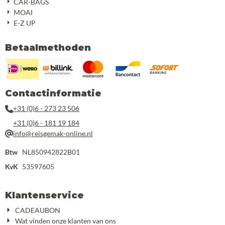
CAR-BAGS
MOAI
E-Z UP
Betaalmethoden
Contactinformatie
+31 (0)6 - 273 23 506
+31 (0)6 - 181 19 184
info@reisgemak-online.nl
Btw
NL850942822B01
KvK
53597605
Klantenservice
CADEAUBON
Wat vinden onze klanten van ons