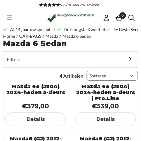
Cookievoorkeuren zijn beschikbaar. Kies instellingen of sta alle co
9.6 / 10
van
296
reviews
0
Al 14 jaar uw specialist!
De Hoogste Kwaliteit
De Beste Servi
Home
/
CAR-BAGS
/
Mazda
/
Mazda 6 Sedan
Mazda 6 Sedan
Filters
Sorteermethode
4
Artikelen
Mazda 6e (J90A)
Mazda 6e (J90A)
2024-heden 5-deurs
2024-heden 5-deurs
| Pro.Line
Prijs: 379,00
Prijs: 539,00
€379,00
€539,00
Details
Details
Mazda6 (GJ) 2012-
Mazda6 (GJ) 2012-