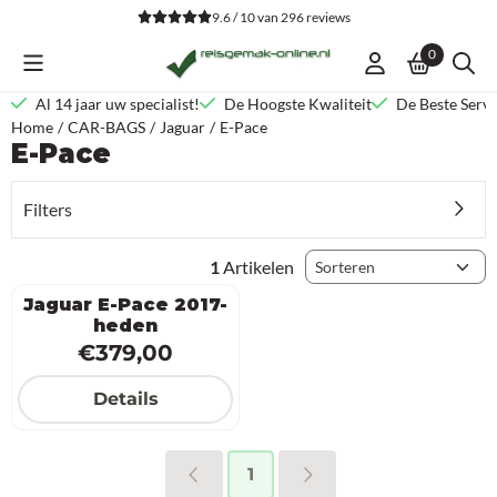
Cookievoorkeuren zijn beschikbaar. Kies instellingen of sta alle co
9.6 / 10
van
296
reviews
0
Al 14 jaar uw specialist!
De Hoogste Kwaliteit
De Beste Servi
Home
/
CAR-BAGS
/
Jaguar
/
E-Pace
E-Pace
Filters
Sorteermethode
1
Artikelen
Jaguar E-Pace 2017-
heden
Prijs: 379,00
€379,00
Details
1