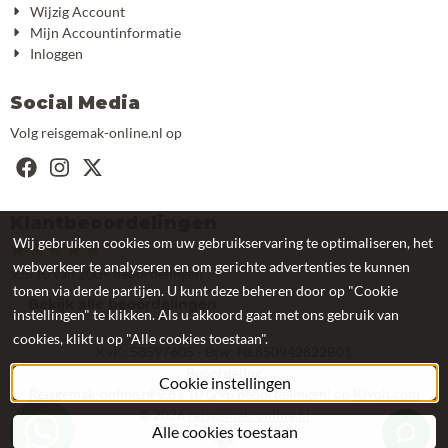
Wijzig Account
Mijn Accountinformatie
Inloggen
Social Media
Volg reisgemak-online.nl op
Klantbeoordelingen
Wij gebruiken cookies om uw gebruikservaring te optimaliseren, het
webverkeer te analyseren en om gerichte advertenties te kunnen
9.5/10 van 200+ beoordelingen
tonen via derde partijen. U kunt deze beheren door op "Cookie
Bekijk alle beoordelingen
instellingen" te klikken. Als u akkoord gaat met ons gebruik van
cookies, klikt u op "Alle cookies toestaan".
KvK: 53597605 - Btw: NL850942822B01
Beoordeling
Cookie instellingen
Reisgemak-online.nl
9.6
/
10
(
296
beoordelingen) op
Kiyoh.com
©
2026
reisgemak-online.nl
Alle cookies toestaan