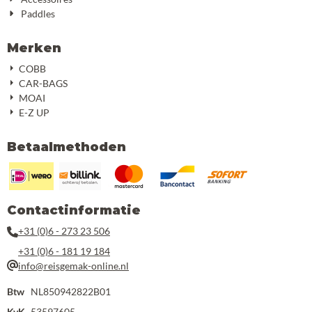
Paddles
Merken
COBB
CAR-BAGS
MOAI
E-Z UP
Betaalmethoden
Contactinformatie
+31 (0)6 - 273 23 506
+31 (0)6 - 181 19 184
info@reisgemak-online.nl
Btw
NL850942822B01
KvK
53597605