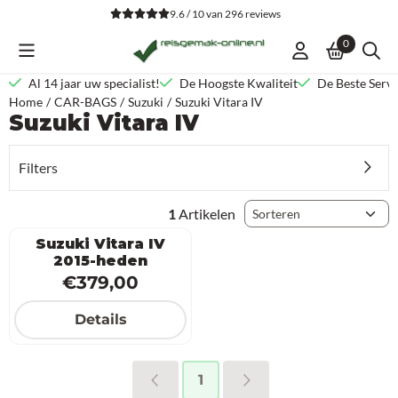
Cookievoorkeuren zijn beschikbaar. Kies instellingen of sta alle co
9.6 / 10
van
296
reviews
0
Al 14 jaar uw specialist!
De Hoogste Kwaliteit
De Beste Servi
Home
/
CAR-BAGS
/
Suzuki
/
Suzuki Vitara IV
Suzuki Vitara IV
Filters
Sorteermethode
1
Artikelen
Suzuki Vitara IV
2015-heden
Prijs: 379,00
€379,00
Details
1