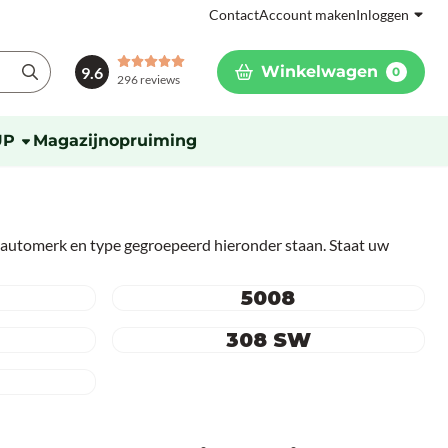
Contact
Account maken
Inloggen
Winkelwagen
9.6
0
296 reviews
UP
Magazijnopruiming
 automerk en type gegroepeerd hieronder staan. Staat uw
5008
308 SW