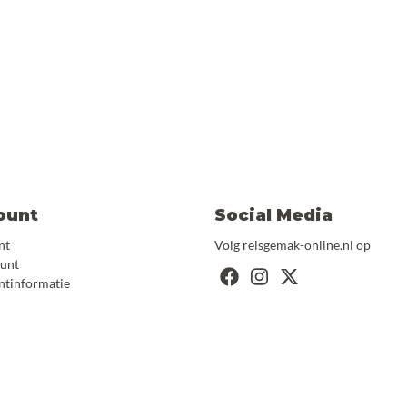
ount
Social Media
nt
Volg reisgemak-online.nl op
ount
ntinformatie