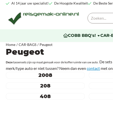
Cookievoorkeuren zijn beschikbaar. Kies instellingen of sta alle co
Al 14 jaar uw specialist!
De Hoogste Kwaliteit
De Beste Ser
Zoeken
COBB BBQ's!
CAR-
Home
/
CAR-BAGS
/
Peugeot
Peugeot
De sets
Deze
tassensets zijn op maat gemaak voor de kofferruimte van uw auto.
merk/type auto er niet tussen? Neem dan even
contact
met ons
2008
208
408