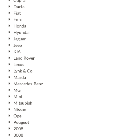
Cupra
Dacia
Fiat
Ford
Honda
Hyundai
Jaguar
Jeep
KIA
Land Rover
Lexus
Lynk & Co
Mazda
Mercedes-Benz
MG
Mini
Mitsubishi
Nissan
Opel
Peugeot
2008
3008