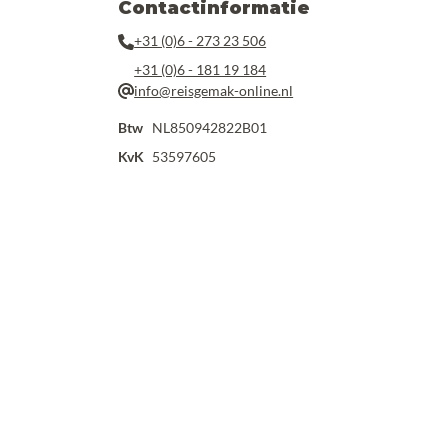
Contactinformatie
+31 (0)6 - 273 23 506
+31 (0)6 - 181 19 184
info@reisgemak-online.nl
Btw
NL850942822B01
KvK
53597605