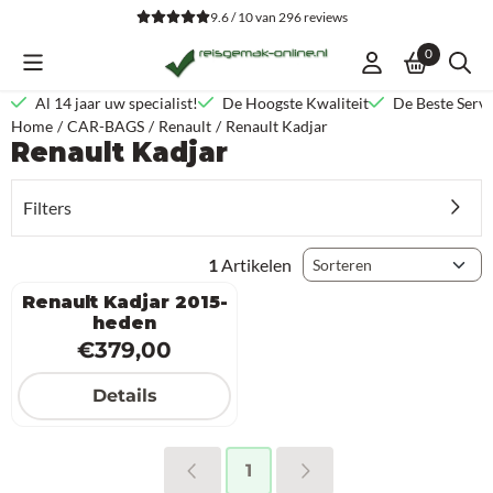
Cookievoorkeuren zijn beschikbaar. Kies instellingen of sta alle co
9.6 / 10
van
296
reviews
0
Al 14 jaar uw specialist!
De Hoogste Kwaliteit
De Beste Servi
Home
/
CAR-BAGS
/
Renault
/
Renault Kadjar
Renault Kadjar
Filters
Sorteermethode
1
Artikelen
Renault Kadjar 2015-
heden
Prijs: 379,00
€379,00
Details
1