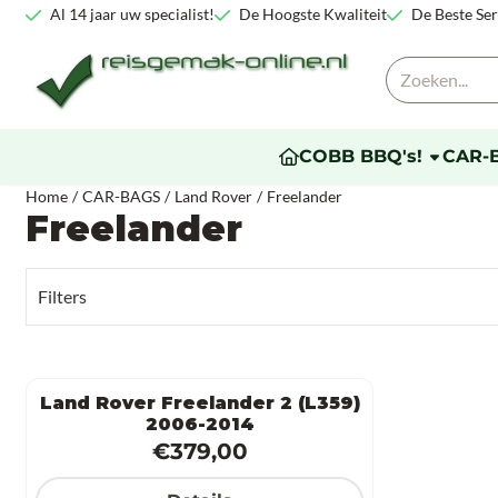
Cookievoorkeuren zijn beschikbaar. Kies instellingen of sta alle co
Al 14 jaar uw specialist!
De Hoogste Kwaliteit
De Beste Ser
Zoeken
COBB BBQ's!
CAR-
Home
/
CAR-BAGS
/
Land Rover
/
Freelander
Freelander
Filters
Land Rover Freelander 2 (L359)
2006-2014
Prijs: 379,00
€379,00