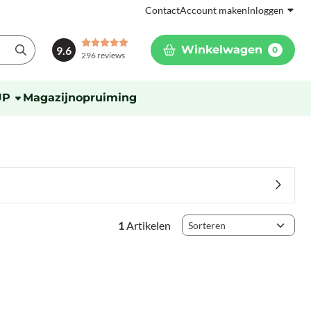
Contact
Account maken
Inloggen
Winkelwagen
9.6
0
296 reviews
UP
Magazijnopruiming
Sorteermethode
1
Artikelen