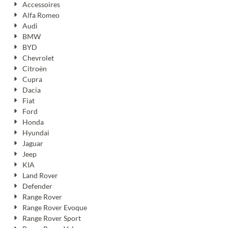
Accessoires
Alfa Romeo
Audi
BMW
BYD
Chevrolet
Citroën
Cupra
Dacia
Fiat
Ford
Honda
Hyundai
Jaguar
Jeep
KIA
Land Rover
Defender
Range Rover
Range Rover Evoque
Range Rover Sport