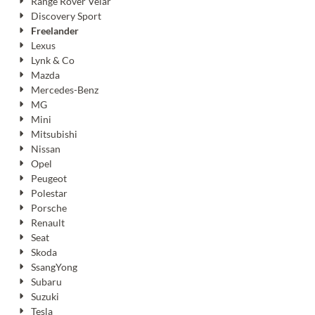
Range Rover Velar
Discovery Sport
Freelander
Lexus
Lynk & Co
Mazda
Mercedes-Benz
MG
Mini
Mitsubishi
Nissan
Opel
Peugeot
Polestar
Porsche
Renault
Seat
Skoda
SsangYong
Subaru
Suzuki
Tesla