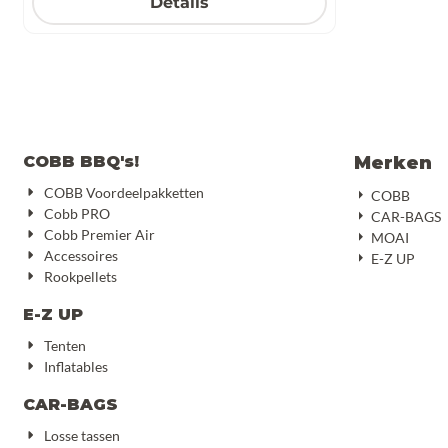
Details
COBB BBQ's!
Merken
COBB Voordeelpakketten
COBB
Cobb PRO
CAR-BAGS
Cobb Premier Air
MOAI
Accessoires
E-Z UP
Rookpellets
E-Z UP
Tenten
Inflatables
CAR-BAGS
Losse tassen