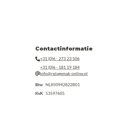
Contactinformatie
+31 (0)6 - 273 23 506
+31 (0)6 - 181 19 184
info@reisgemak-online.nl
Btw
NL850942822B01
KvK
53597605