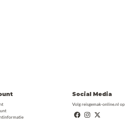
ount
Social Media
nt
Volg reisgemak-online.nl op
ount
ntinformatie