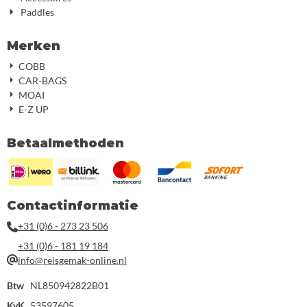
Paddles
Merken
COBB
CAR-BAGS
MOAI
E-Z UP
Betaalmethoden
Contactinformatie
+31 (0)6 - 273 23 506
+31 (0)6 - 181 19 184
info@reisgemak-online.nl
Btw
NL850942822B01
KvK
53597605