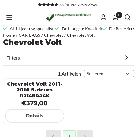
Cookievoorkeuren zijn beschikbaar. Kies instellingen of sta alle co
9.6 / 10
van
296
reviews
0
Al 14 jaar uw specialist!
De Hoogste Kwaliteit
De Beste Servi
Home
/
CAR-BAGS
/
Chevrolet
/
Chevrolet Volt
Chevrolet Volt
Filters
Sorteermethode
1
Artikelen
Chevrolet Volt 2011-
2016 5-deurs
hatchback
Prijs: 379,00
€379,00
Details
1