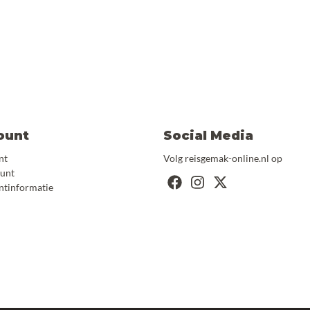
ount
Social Media
nt
Volg reisgemak-online.nl op
ount
ntinformatie