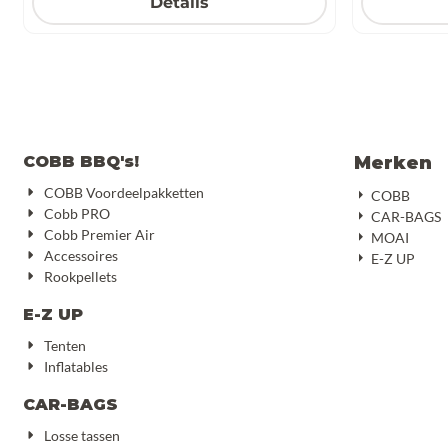
Details
COBB BBQ's!
Merken
COBB Voordeelpakketten
COBB
Cobb PRO
CAR-BAGS
Cobb Premier Air
MOAI
Accessoires
E-Z UP
Rookpellets
E-Z UP
Tenten
Inflatables
CAR-BAGS
Losse tassen