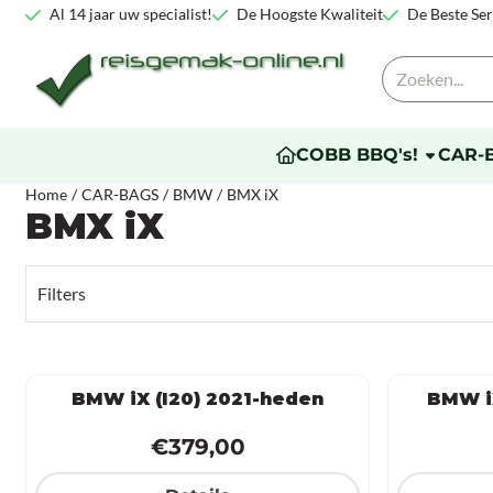
Cookievoorkeuren zijn beschikbaar. Kies instellingen of sta alle co
Al 14 jaar uw specialist!
De Hoogste Kwaliteit
De Beste Ser
Zoeken
COBB BBQ's!
CAR-
Home
/
CAR-BAGS
/
BMW
/
BMX iX
BMX iX
Filters
BMW iX (I20) 2021-heden
BMW iX
Prijs: 379,00
€379,00