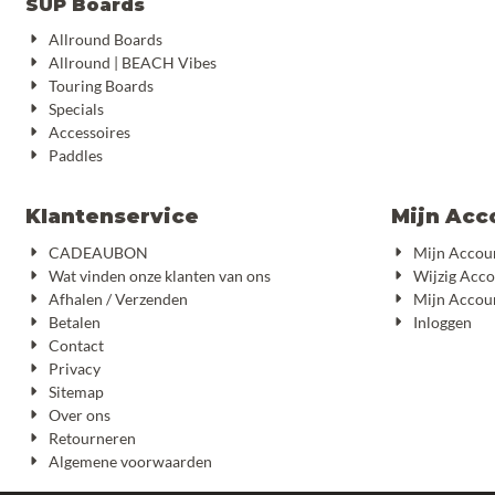
SUP Boards
Allround Boards
Allround | BEACH Vibes
Touring Boards
Specials
Accessoires
Paddles
Klantenservice
Mijn Acc
CADEAUBON
Mijn Accou
Wat vinden onze klanten van ons
Wijzig Acc
Afhalen / Verzenden
Mijn Accou
Betalen
Inloggen
Contact
Privacy
Sitemap
Over ons
Retourneren
Algemene voorwaarden