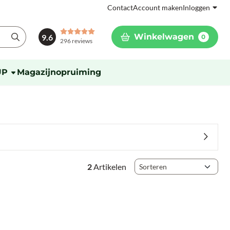
Contact
Account maken
Inloggen
Winkelwagen
9.6
0
296 reviews
UP
Magazijnopruiming
Sorteermethode
2
Artikelen