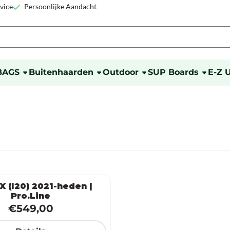
okies toe.
vice
Persoonlijke Aandacht
BAGS
Buitenhaarden
Outdoor
SUP Boards
E-Z 
 (I20) 2021-heden |
Pro.Line
Prijs: 549,00
€549,00