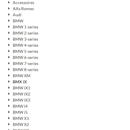
Accessoires
Alfa Romeo
Audi
BMW
BMW 1-series
BMW 2-series
BMW 3-series
BMW 4-series
BMW 5-series
BMW 6-series
BMW 7-series
BMW 8-series
BMW XM
BMX iX
BMW iX1
BMW iX2
BMW iX3
BMW i4
BMW i5
BMW X1
BMW X2