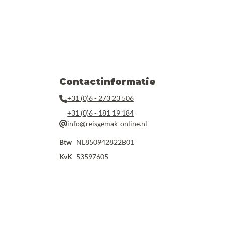
Contactinformatie
+31 (0)6 - 273 23 506
+31 (0)6 - 181 19 184
info@reisgemak-online.nl
Btw
NL850942822B01
KvK
53597605