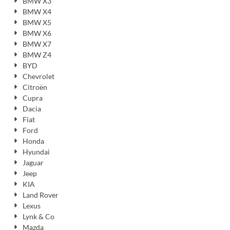
BMW X3
BMW X4
BMW X5
BMW X6
BMW X7
BMW Z4
BYD
Chevrolet
Citroën
Cupra
Dacia
Fiat
Ford
Honda
Hyundai
Jaguar
Jeep
KIA
Land Rover
Lexus
Lynk & Co
Mazda