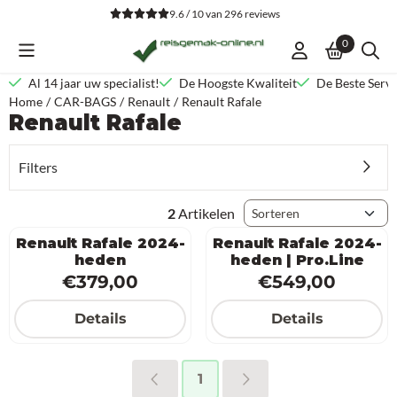
Cookievoorkeuren zijn beschikbaar. Kies instellingen of sta alle co
9.6 / 10
van
296
reviews
0
Al 14 jaar uw specialist!
De Hoogste Kwaliteit
De Beste Servi
Home
/
CAR-BAGS
/
Renault
/
Renault Rafale
Renault Rafale
Filters
Sorteermethode
2
Artikelen
Renault Rafale 2024-
Renault Rafale 2024-
heden
heden | Pro.Line
Prijs: 379,00
Prijs: 549,0
€379,00
€549,00
Details
Details
1