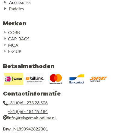
Accessoires
Paddles
Merken
COBB
CAR-BAGS
MOAI
E-Z UP
Betaalmethoden
Contactinformatie
+31 (0)6 - 273 23 506
+31 (0)6 - 181 19 184
info@reisgemak-online.nl
Btw
NL850942822B01