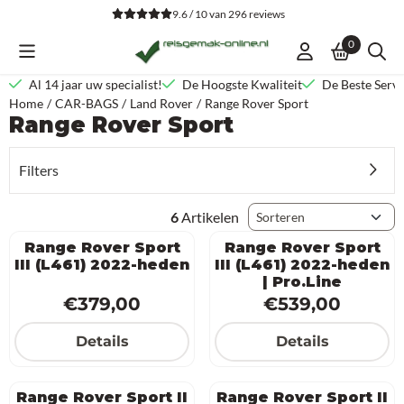
Cookievoorkeuren zijn beschikbaar. Kies instellingen of sta alle co
9.6 / 10
van
296
reviews
0
Al 14 jaar uw specialist!
De Hoogste Kwaliteit
De Beste Servi
Home
/
CAR-BAGS
/
Land Rover
/
Range Rover Sport
Range Rover Sport
Filters
Sorteermethode
6
Artikelen
Range Rover Sport
Range Rover Sport
III (L461) 2022-heden
III (L461) 2022-heden
| Pro.Line
Prijs: 379,00
Prijs: 539,00
€379,00
€539,00
Details
Details
Range Rover Sport II
Range Rover Sport II