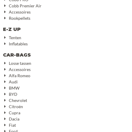
Cobb Premier Air
Accessoires
Rookpellets
E-Z UP
Tenten
Inflatables
CAR-BAGS
Losse tassen
Accessoires
Alfa Romeo
Audi
BMW
BYD
Chevrolet
Citroën
Cupra
Dacia
Fiat
Ford