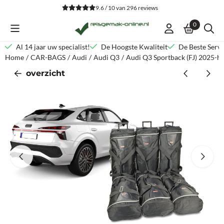
Cookievoorkeuren zijn beschikbaar. Kies instellingen of sta alle co
9.6 / 10
van
296
reviews
0
Al 14 jaar uw specialist!
De Hoogste Kwaliteit
De Beste Servi
Home
/
CAR-BAGS
/
Audi
/
Audi Q3
/
Audi Q3 Sportback (FJ) 2025-h
overzicht