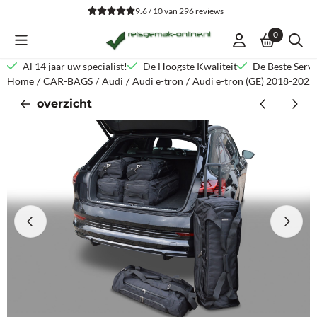
Cookievoorkeuren zijn beschikbaar. Kies instellingen of sta alle co
9.6 / 10
van
296
reviews
0
Al 14 jaar uw specialist!
De Hoogste Kwaliteit
De Beste Servi
Home
/
CAR-BAGS
/
Audi
/
Audi e-tron
/
Audi e-tron (GE) 2018-2022 
overzicht