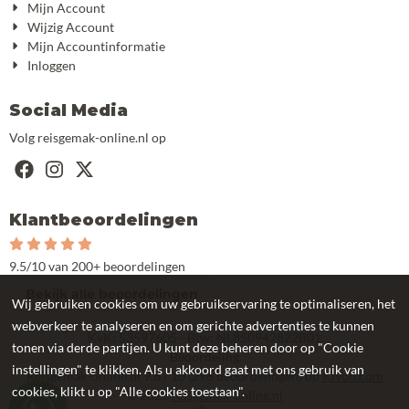
Mijn Account
Wijzig Account
Mijn Accountinformatie
Inloggen
Social Media
Volg reisgemak-online.nl op
Klantbeoordelingen
9.5/10 van 200+ beoordelingen
Bekijk alle beoordelingen
Wij gebruiken cookies om uw gebruikservaring te optimaliseren, het
webverkeer te analyseren en om gerichte advertenties te kunnen
KvK: 53597605 - Btw: NL850942822B01
tonen via derde partijen. U kunt deze beheren door op "Cookie
Beoordeling
instellingen" te klikken. Als u akkoord gaat met ons gebruik van
Reisgemak-online.nl
9.6
/
10
(
296
beoordelingen) op
Kiyoh.com
cookies, klikt u op "Alle cookies toestaan".
©
2026
reisgemak-online.nl