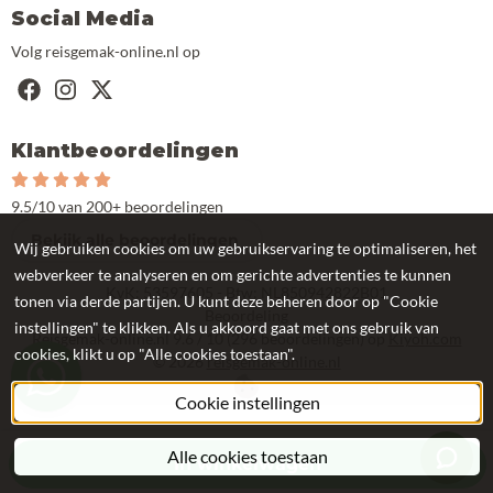
Social Media
Volg reisgemak-online.nl op
Klantbeoordelingen
9.5/10 van 200+ beoordelingen
Bekijk alle beoordelingen
Wij gebruiken cookies om uw gebruikservaring te optimaliseren, het
webverkeer te analyseren en om gerichte advertenties te kunnen
KvK: 53597605 - Btw: NL850942822B01
tonen via derde partijen. U kunt deze beheren door op "Cookie
Beoordeling
instellingen" te klikken. Als u akkoord gaat met ons gebruik van
Reisgemak-online.nl
9.6
/
10
(
296
beoordelingen) op
Kiyoh.com
cookies, klikt u op "Alle cookies toestaan".
©
2026
reisgemak-online.nl
Cookie instellingen
Alle cookies toestaan
In winkelwagen