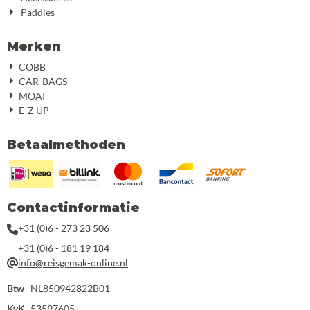
Paddles
Merken
COBB
CAR-BAGS
MOAI
E-Z UP
Betaalmethoden
Contactinformatie
+31 (0)6 - 273 23 506
+31 (0)6 - 181 19 184
info@reisgemak-online.nl
Btw
NL850942822B01
KvK
53597605