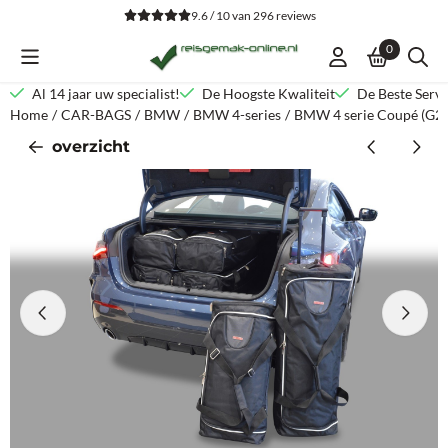
Cookievoorkeuren zijn beschikbaar. Kies instellingen of sta alle co
9.6 / 10
van
296
reviews
0
Al 14 jaar uw specialist!
De Hoogste Kwaliteit
De Beste Servi
Home
/
CAR-BAGS
/
BMW
/
BMW 4-series
/
BMW 4 serie Coupé (G2
overzicht