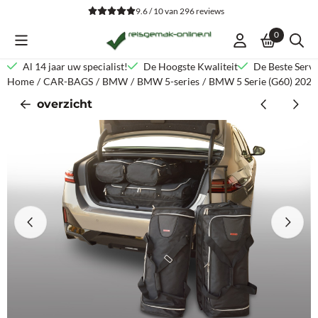
Cookievoorkeuren zijn beschikbaar. Kies instellingen of sta alle co
9.6 / 10
van
296
reviews
0
Al 14 jaar uw specialist!
De Hoogste Kwaliteit
De Beste Servi
Home
/
CAR-BAGS
/
BMW
/
BMW 5-series
/
BMW 5 Serie (G60) 2023
overzicht