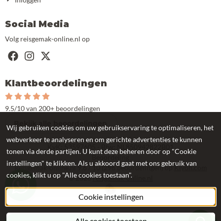
Social Media
Volg reisgemak-online.nl op
Klantbeoordelingen
9.5/10 van 200+ beoordelingen
Bekijk alle beoordelingen
Wij gebruiken cookies om uw gebruikservaring te optimaliseren, het
webverkeer te analyseren en om gerichte advertenties te kunnen
KvK: 53597605 - Btw: NL850942822B01
tonen via derde partijen. U kunt deze beheren door op "Cookie
Beoordeling
instellingen" te klikken. Als u akkoord gaat met ons gebruik van
Reisgemak-online.nl
9.6
/
10
(
296
beoordelingen) op
Kiyoh.com
cookies, klikt u op "Alle cookies toestaan".
©
2026
reisgemak-online.nl
Cookie instellingen
Alle cookies toestaan