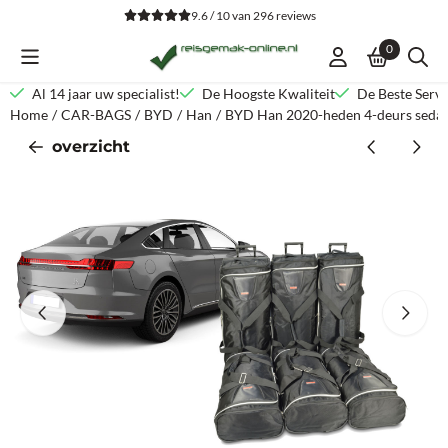
Cookievoorkeuren zijn beschikbaar. Kies instellingen of sta alle co
9.6 / 10
van
296
reviews
0
Al 14 jaar uw specialist!
De Hoogste Kwaliteit
De Beste Servi
Home
/
CAR-BAGS
/
BYD
/
Han
/
BYD Han 2020-heden 4-deurs seda
overzicht