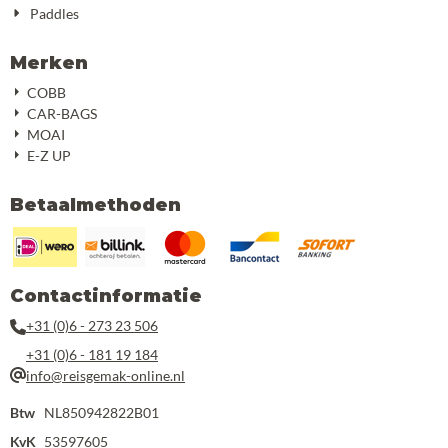
Paddles
Merken
COBB
CAR-BAGS
MOAI
E-Z UP
Betaalmethoden
Contactinformatie
+31 (0)6 - 273 23 506
+31 (0)6 - 181 19 184
info@reisgemak-online.nl
Btw
NL850942822B01
KvK
53597605