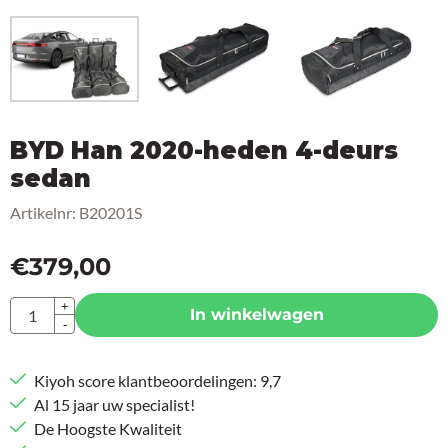
BYD Han 2020-heden 4-deurs
sedan
Artikelnr:
B20201S
€
379,00
Aantal
+
In winkelwagen
-
Kiyoh score klantbeoordelingen: 9,7
Al 15 jaar uw specialist!
De Hoogste Kwaliteit