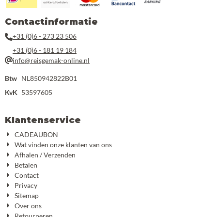
Contactinformatie
+31 (0)6 - 273 23 506
+31 (0)6 - 181 19 184
info@reisgemak-online.nl
Btw
NL850942822B01
KvK
53597605
Klantenservice
CADEAUBON
Wat vinden onze klanten van ons
Afhalen / Verzenden
Betalen
Contact
Privacy
Sitemap
Over ons
Retourneren