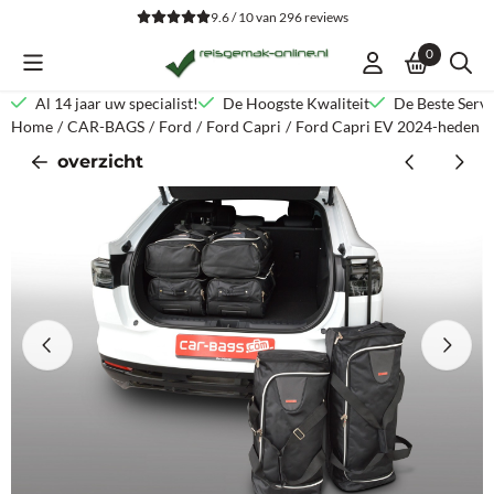
Cookievoorkeuren zijn beschikbaar. Kies instellingen of sta alle co
9.6 / 10
van
296
reviews
0
Al 14 jaar uw specialist!
De Hoogste Kwaliteit
De Beste Servi
Home
/
CAR-BAGS
/
Ford
/
Ford Capri
/
Ford Capri EV 2024-heden | 
overzicht