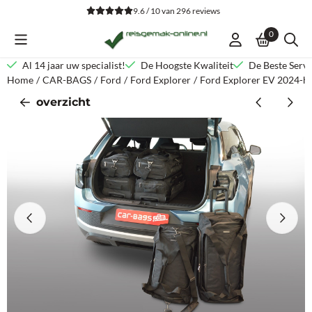
Cookievoorkeuren zijn beschikbaar. Kies instellingen of sta alle co
9.6 / 10
van
296
reviews
0
Al 14 jaar uw specialist!
De Hoogste Kwaliteit
De Beste Servi
Home
/
CAR-BAGS
/
Ford
/
Ford Explorer
/
Ford Explorer EV 2024-hed
overzicht