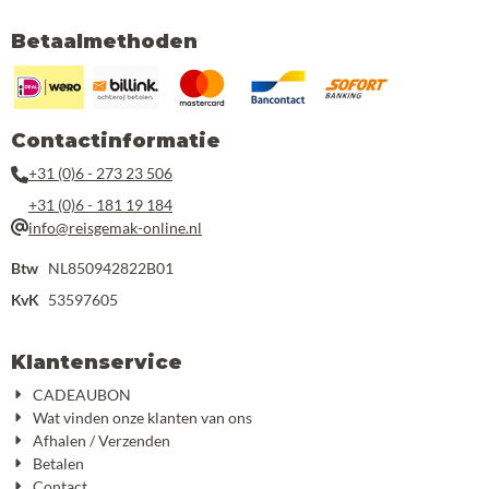
Betaalmethoden
Contactinformatie
+31 (0)6 - 273 23 506
+31 (0)6 - 181 19 184
info@reisgemak-online.nl
Btw
NL850942822B01
KvK
53597605
Klantenservice
CADEAUBON
Wat vinden onze klanten van ons
Afhalen / Verzenden
Betalen
Contact