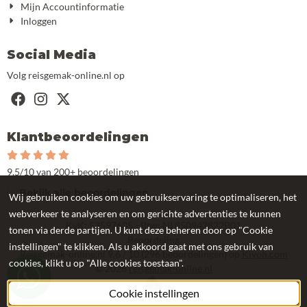
Mijn Accountinformatie
Inloggen
Social Media
Volg reisgemak-online.nl op
Klantbeoordelingen
9.5/10 van 200+ beoordelingen
Bekijk alle beoordelingen
Wij gebruiken cookies om uw gebruikservaring te optimaliseren, het
webverkeer te analyseren en om gerichte advertenties te kunnen
KvK: 53597605 - Btw: NL850942822B01
tonen via derde partijen. U kunt deze beheren door op "Cookie
Beoordeling
instellingen" te klikken. Als u akkoord gaat met ons gebruik van
Reisgemak-online.nl
9.6
/
10
(
296
beoordelingen) op
Kiyoh.com
cookies, klikt u op "Alle cookies toestaan".
©
2026
reisgemak-online.nl
Cookie instellingen