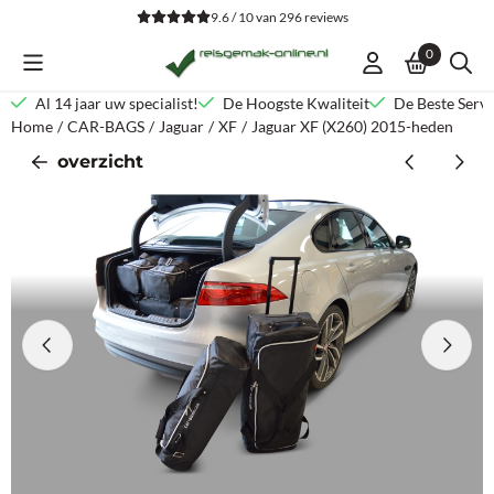
Cookievoorkeuren zijn beschikbaar. Kies instellingen of sta alle co
9.6 / 10
van
296
reviews
0
Al 14 jaar uw specialist!
De Hoogste Kwaliteit
De Beste Servi
Home
/
CAR-BAGS
/
Jaguar
/
XF
/
Jaguar XF (X260) 2015-heden
overzicht