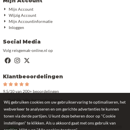
Mijn Account
Mijn Account
Wijzig Account
Mijn Accountinformatie
Inloggen
Social Media
Volg reisgemak-online.nl op
Klantbeoordelingen
9.5/10 van 200+ beoordelingen
Bekijk alle beoordelingen
Wij gebruiken cookies om uw gebruikservaring te optimaliseren, het
webverkeer te analyseren en om gerichte advertenties te kunnen
KvK: 53597605 - Btw: NL850942822B01
tonen via derde partijen. U kunt deze beheren door op "Cookie
Beoordeling
instellingen" te klikken. Als u akkoord gaat met ons gebruik van
Reisgemak-online.nl
9.6
/
10
(
296
beoordelingen) op
Kiyoh.com
cookies, klikt u op "Alle cookies toestaan".