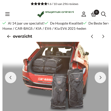
Cookievoorkeuren zijn beschikbaar. Kies instellingen of sta alle co
9.6 / 10
van
296
reviews
0
Al 14 jaar uw specialist!
De Hoogste Kwaliteit
De Beste Servi
Home
/
CAR-BAGS
/
KIA
/
EV6
/
Kia EV6 2021-heden
overzicht