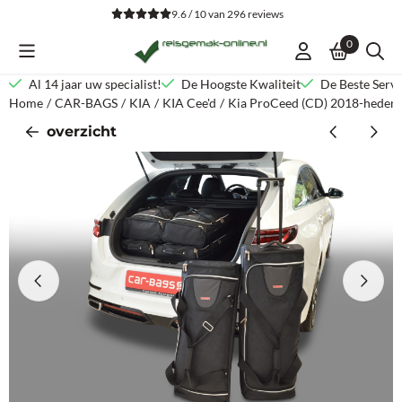
Cookievoorkeuren zijn beschikbaar. Kies instellingen of sta alle co
9.6 / 10
van
296
reviews
0
Al 14 jaar uw specialist!
De Hoogste Kwaliteit
De Beste Servi
Home
/
CAR-BAGS
/
KIA
/
KIA Cee'd
/
Kia ProCeed (CD) 2018-heden
overzicht