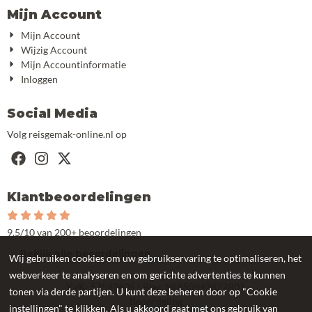
Mijn Account
Mijn Account
Wijzig Account
Mijn Accountinformatie
Inloggen
Social Media
Volg reisgemak-online.nl op
Klantbeoordelingen
9.5/10 van 200+ beoordelingen
Bekijk alle beoordelingen
Wij gebruiken cookies om uw gebruikservaring te optimaliseren, het
webverkeer te analyseren en om gerichte advertenties te kunnen
KvK: 53597605 - Btw: NL850942822B01
tonen via derde partijen. U kunt deze beheren door op "Cookie
Beoordeling
instellingen" te klikken. Als u akkoord gaat met ons gebruik van