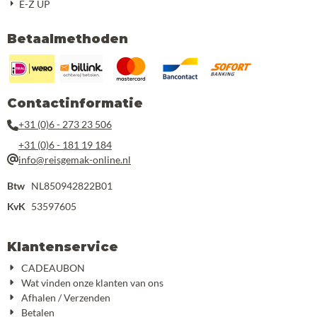
E-Z UP
Betaalmethoden
Contactinformatie
+31 (0)6 - 273 23 506
+31 (0)6 - 181 19 184
info@reisgemak-online.nl
Btw
NL850942822B01
KvK
53597605
Klantenservice
CADEAUBON
Wat vinden onze klanten van ons
Afhalen / Verzenden
Betalen