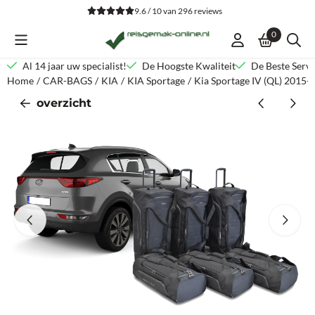
Cookievoorkeuren zijn beschikbaar. Kies instellingen of sta alle co
9.6 / 10
van
296
reviews
0
Al 14 jaar uw specialist!
De Hoogste Kwaliteit
De Beste Servi
Home
/
CAR-BAGS
/
KIA
/
KIA Sportage
/
Kia Sportage IV (QL) 2015-2
overzicht