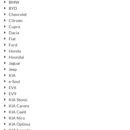
BMW
BYD
Chevrolet
Citroën
Cupra
Dacia
Fiat
Ford
Honda
Hyundai
Jaguar
Jeep
KIA
e-Soul
EV6
EV9
KIA Stonic
KIA Carens
KIA Cee'd
KIA Niro
KIA Optima