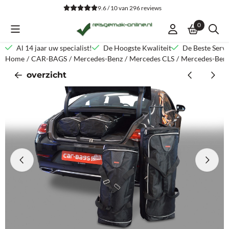
Cookievoorkeuren zijn beschikbaar. Kies instellingen of sta alle co
9.6 / 10
van
296
reviews
0
Al 14 jaar uw specialist!
De Hoogste Kwaliteit
De Beste Servi
Home
/
CAR-BAGS
/
Mercedes-Benz
/
Mercedes CLS
/
Mercedes-Benz
overzicht