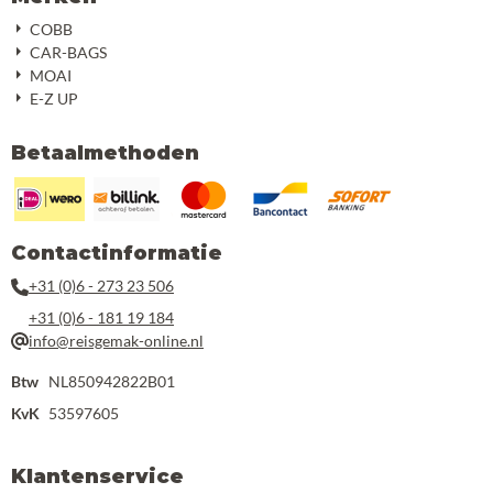
COBB
CAR-BAGS
MOAI
E-Z UP
Betaalmethoden
Contactinformatie
+31 (0)6 - 273 23 506
+31 (0)6 - 181 19 184
info@reisgemak-online.nl
Btw
NL850942822B01
KvK
53597605
Klantenservice