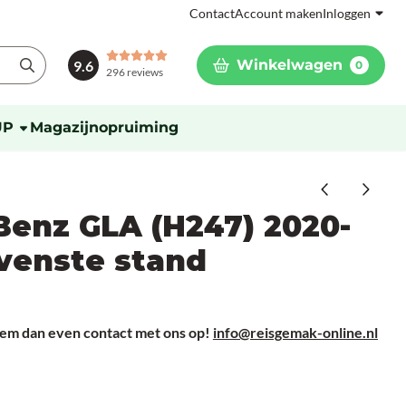
Contact
Account maken
Inloggen
Winkelwagen
9.6
0
296 reviews
UP
Magazijnopruiming
enz GLA (H247) 2020-
venste stand
Neem dan even contact met ons op!
info@reisgemak-online.nl