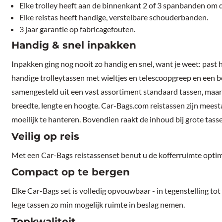
Elke trolley heeft aan de binnenkant 2 of 3 spanbanden om d
Elke reistas heeft handige, verstelbare schouderbanden.
3 jaar garantie op fabricagefouten.
Handig & snel inpakken
Inpakken ging nog nooit zo handig en snel, want je weet: past 
handige trolleytassen met wieltjes en telescoopgreep en een 
samengesteld uit een vast assortiment standaard tassen, maar 
breedte, lengte en hoogte. Car-Bags.com reistassen zijn meesta
moeilijk te hanteren. Bovendien raakt de inhoud bij grote tass
Veilig op reis
Met een Car-Bags reistassenset benut u de kofferruimte optima
Compact op te bergen
Elke Car-Bags set is volledig opvouwbaar - in tegenstelling to
lege tassen zo min mogelijk ruimte in beslag nemen.
Topkwaliteit