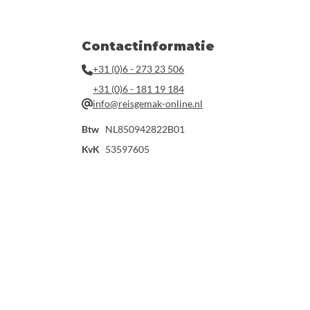
Contactinformatie
+31 (0)6 - 273 23 506
+31 (0)6 - 181 19 184
info@reisgemak-online.nl
Btw
NL850942822B01
KvK
53597605