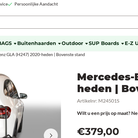
okies toe.
vice
Persoonlijke Aandacht
BAGS
Buitenhaarden
Outdoor
SUP Boards
E-Z 
nz GLA (H247) 2020-heden | Bovenste stand
Mercedes-B
heden | Bo
Artikelnr:
M24501S
Wilt u een prijs op maat? 
€
379,00