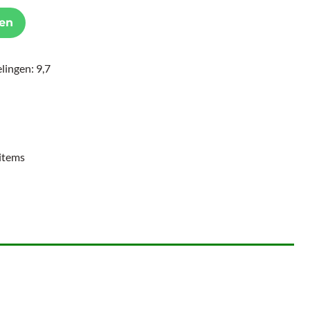
en
lingen: 9,7
items