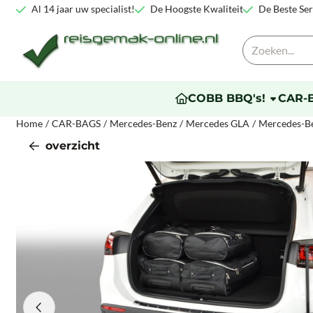
Cookievoorkeuren zijn beschikbaar. Kies instellingen of sta alle co
Al 14 jaar uw specialist!
De Hoogste Kwaliteit
De Beste Ser
Zoeken
COBB BBQ's!
CAR-
Home
/
CAR-BAGS
/
Mercedes-Benz
/
Mercedes GLA
/
Mercedes-Be
overzicht