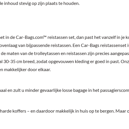
e inhoud stevig op zijn plaats te houden.
het in de Car-Bags.com™ reistassen set, dan past het vanzelf in je
bovenlaag van bijpassende reistassen. Een Car-Bags reistassenset 
de maten van de trolleytassen en reistassen zijn precies aangepa
l 30-35 cm breed, zodat opgevouwen kleding er goed in past. Onze 
en makkelijker door elkaar.
al en zult u minder gevaarlijke losse bagage in het passagiersco
t harde koffers – en daardoor makkelijk in huis op te bergen. Maa