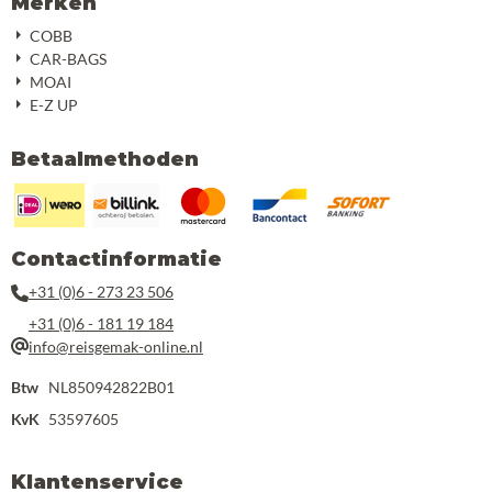
Merken
COBB
CAR-BAGS
MOAI
E-Z UP
Betaalmethoden
Contactinformatie
+31 (0)6 - 273 23 506
+31 (0)6 - 181 19 184
info@reisgemak-online.nl
Btw
NL850942822B01
KvK
53597605
Klantenservice