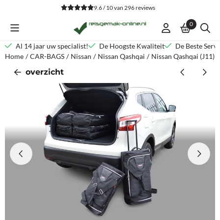
Cookievoorkeuren zijn beschikbaar. Kies instellingen of sta alle co
9.6 / 10
van
296
reviews
0
Al 14 jaar uw specialist!
De Hoogste Kwaliteit
De Beste Servi
Home
/
CAR-BAGS
/
Nissan
/
Nissan Qashqai
/
Nissan Qashqai (J11)
overzicht