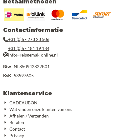
Betaalmethoden
Contactinformatie
+31 (0)6 - 273 23 506
+31 (0)6 - 181 19 184
info@reisgemak-online.nl
Btw
NL850942822B01
KvK
53597605
Klantenservice
CADEAUBON
Wat vinden onze klanten van ons
Afhalen / Verzenden
Betalen
Contact
Privacy