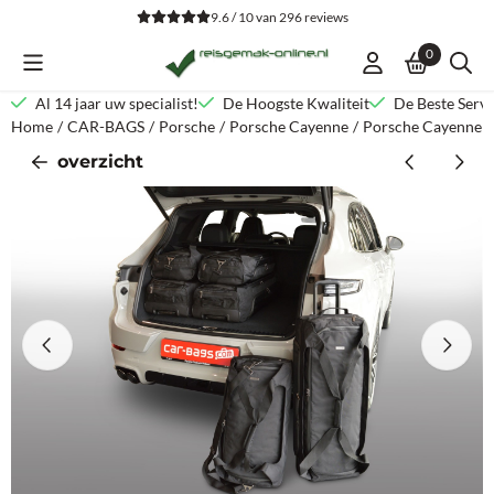
Cookievoorkeuren zijn beschikbaar. Kies instellingen of sta alle co
9.6 / 10
van
296
reviews
0
Al 14 jaar uw specialist!
De Hoogste Kwaliteit
De Beste Servi
Home
/
CAR-BAGS
/
Porsche
/
Porsche Cayenne
/
Porsche Cayenne III
overzicht