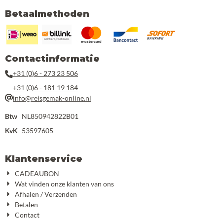
Betaalmethoden
Contactinformatie
+31 (0)6 - 273 23 506
+31 (0)6 - 181 19 184
info@reisgemak-online.nl
Btw
NL850942822B01
KvK
53597605
Klantenservice
CADEAUBON
Wat vinden onze klanten van ons
Afhalen / Verzenden
Betalen
Contact