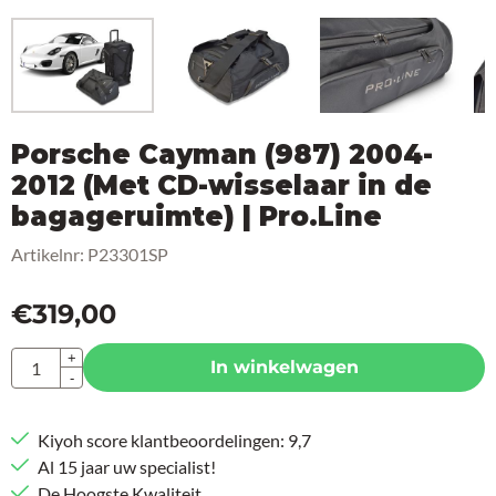
Porsche Cayman (987) 2004-
2012 (Met CD-wisselaar in de
bagageruimte) | Pro.Line
Artikelnr:
P23301SP
€
319,00
Aantal
+
In winkelwagen
-
Kiyoh score klantbeoordelingen: 9,7
Al 15 jaar uw specialist!
De Hoogste Kwaliteit