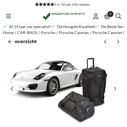
Cookievoorkeuren zijn beschikbaar. Kies instellingen of sta alle co
9.6 / 10
van
296
reviews
0
Al 14 jaar uw specialist!
De Hoogste Kwaliteit
De Beste Servi
Home
/
CAR-BAGS
/
Porsche
/
Porsche Cayman
/
Porsche Cayman (98
overzicht