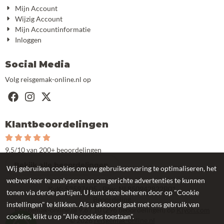
Mijn Account
Wijzig Account
Mijn Accountinformatie
Inloggen
Social Media
Volg reisgemak-online.nl op
Klantbeoordelingen
9.5/10 van 200+ beoordelingen
Bekijk alle beoordelingen
Wij gebruiken cookies om uw gebruikservaring te optimaliseren, het
webverkeer te analyseren en om gerichte advertenties te kunnen
KvK: 53597605 - Btw: NL850942822B01
tonen via derde partijen. U kunt deze beheren door op "Cookie
Beoordeling
instellingen" te klikken. Als u akkoord gaat met ons gebruik van
Reisgemak-online.nl
9.6
/
10
(
296
beoordelingen) op
Kiyoh.com
cookies, klikt u op "Alle cookies toestaan".
©
2026
reisgemak-online.nl