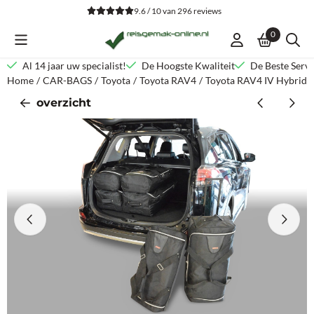
Cookievoorkeuren zijn beschikbaar. Kies instellingen of sta alle co
9.6 / 10
van
296
reviews
0
Al 14 jaar uw specialist!
De Hoogste Kwaliteit
De Beste Servi
Home
/
CAR-BAGS
/
Toyota
/
Toyota RAV4
/
Toyota RAV4 IV Hybride
overzicht