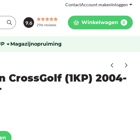
Contact
Account maken
Inloggen
Winkelwagen
9.6
0
296 reviews
UP
Magazijnopruiming
 CrossGolf (1KP) 2004-
r
en