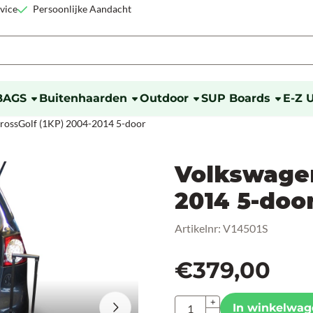
okies toe.
vice
Persoonlijke Aandacht
BAGS
Buitenhaarden
Outdoor
SUP Boards
E-Z 
rossGolf (1KP) 2004-2014 5-door
Volkswagen
2014 5-doo
Artikelnr:
V14501S
€
379,00
Aantal
+
In winkelwag