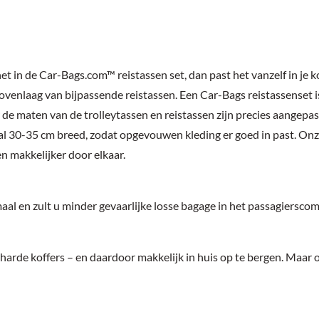
het in de Car-Bags.com™ reistassen set, dan past het vanzelf in je
bovenlaag van bijpassende reistassen. Een Car-Bags reistassenset 
de maten van de trolleytassen en reistassen zijn precies aangepa
l 30-35 cm breed, zodat opgevouwen kleding er goed in past. Onze 
en makkelijker door elkaar.
al en zult u minder gevaarlijke losse bagage in het passagiersco
t harde koffers – en daardoor makkelijk in huis op te bergen. Maa