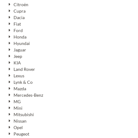
Citroën
Cupra
Dacia
Fiat
Ford
Honda
Hyundai
Jaguar
Jeep
KIA
Land Rover
Lexus
Lynk & Co
Mazda
Mercedes-Benz
MG
Mini
Mitsubishi
Nissan
Opel
Peugeot