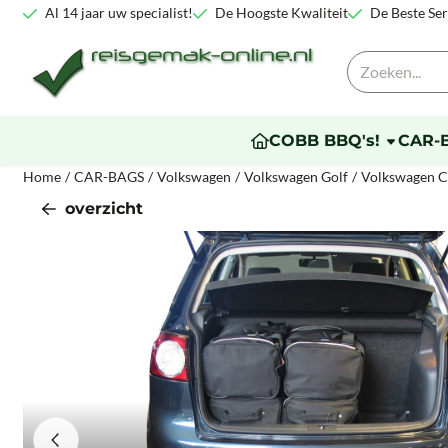
Cookievoorkeuren zijn beschikbaar. Kies instellingen of sta alle co
Al 14 jaar uw specialist!
De Hoogste Kwaliteit
De Beste Ser
Zoeken
COBB BBQ's!
CAR-
Home
/
CAR-BAGS
/
Volkswagen
/
Volkswagen Golf
/
Volkswagen C
overzicht