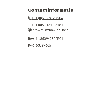
Contactinformatie
+31 (0)6 - 273 23 506
+31 (0)6 - 181 19 184
info@reisgemak-online.nl
Btw
NL850942822B01
KvK
53597605