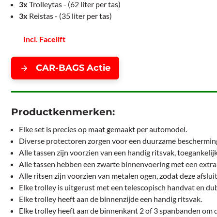
3x
Trolleytas - (62 liter per tas)
3x
Reistas - (35 liter per tas)
Incl. Facelift
CAR-BAGS Actie
Productkenmerken:
Elke set is precies op maat gemaakt per automodel.
Diverse protectoren zorgen voor een duurzame bescherming
Alle tassen zijn voorzien van een handig ritsvak, toegankelij
Alle tassen hebben een zwarte binnenvoering met een extra 
Alle ritsen zijn voorzien van metalen ogen, zodat deze afslui
Elke trolley is uitgerust met een telescopisch handvat en 
Elke trolley heeft aan de binnenzijde een handig ritsvak.
Elke trolley heeft aan de binnenkant 2 of 3 spanbanden om d