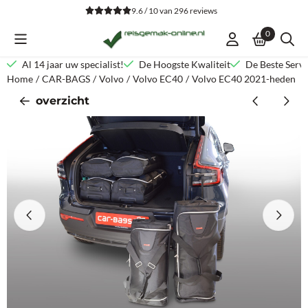
Cookievoorkeuren zijn beschikbaar. Kies instellingen of sta alle co
9.6 / 10
van
296
reviews
0
Al 14 jaar uw specialist!
De Hoogste Kwaliteit
De Beste Servi
Home
/
CAR-BAGS
/
Volvo
/
Volvo EC40
/
Volvo EC40 2021-heden
overzicht