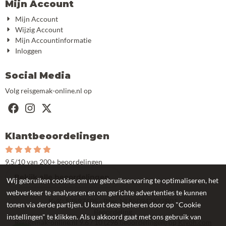
Mijn Account
Mijn Account
Wijzig Account
Mijn Accountinformatie
Inloggen
Social Media
Volg reisgemak-online.nl op
Klantbeoordelingen
9.5/10 van 200+ beoordelingen
Bekijk alle beoordelingen
Wij gebruiken cookies om uw gebruikservaring te optimaliseren, het
webverkeer te analyseren en om gerichte advertenties te kunnen
KvK: 53597605 - Btw: NL850942822B01
tonen via derde partijen. U kunt deze beheren door op "Cookie
Beoordeling
instellingen" te klikken. Als u akkoord gaat met ons gebruik van
Reisgemak-online.nl
9.6
/
10
(
296
beoordelingen) op
Kiyoh.com