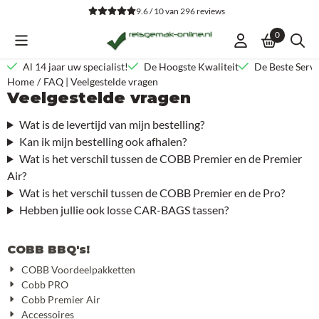
Cookievoorkeuren zijn beschikbaar. Kies instellingen of sta alle co
9.6 / 10
van
296
reviews
0
Al 14 jaar uw specialist!
De Hoogste Kwaliteit
De Beste Servi
Home
/
FAQ | Veelgestelde vragen
Veelgestelde vragen
Wat is de levertijd van mijn bestelling?
Kan ik mijn bestelling ook afhalen?
Wat is het verschil tussen de COBB Premier en de Premier
Air?
Wat is het verschil tussen de COBB Premier en de Pro?
Hebben jullie ook losse CAR-BAGS tassen?
COBB BBQ's!
COBB Voordeelpakketten
Cobb PRO
Cobb Premier Air
Accessoires