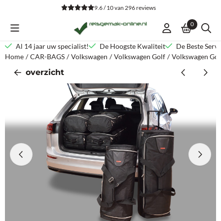
Cookievoorkeuren zijn beschikbaar. Kies instellingen of sta alle co
9.6 / 10
van
296
reviews
0
Al 14 jaar uw specialist!
De Hoogste Kwaliteit
De Beste Servi
Home
/
CAR-BAGS
/
Volkswagen
/
Volkswagen Golf
/
Volkswagen Golf
overzicht