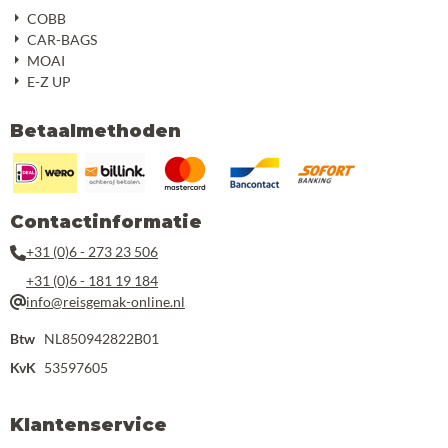
COBB
CAR-BAGS
MOAI
E-Z UP
Betaalmethoden
Contactinformatie
+31 (0)6 - 273 23 506
+31 (0)6 - 181 19 184
info@reisgemak-online.nl
Btw
NL850942822B01
KvK
53597605
Klantenservice